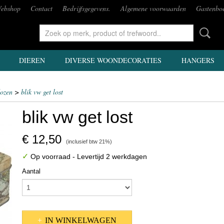
ebshop
Contact
Bedrijfsgegevens.
Algemene voorwaarden
Gastenbo
DIEREN
DIVERSE WOONDECORATIES
HANGERS
dozen
>
blik vw get lost
blik vw get lost
€ 12,50
(inclusief btw 21%)
✓
Op voorraad
- Levertijd 2 werkdagen
Aantal
IN WINKELWAGEN