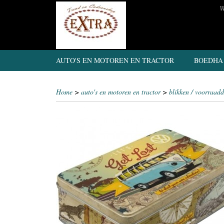
W
AUTO'S EN MOTOREN EN TRACTOR
BOEDHA
Home
>
auto's en motoren en tractor
>
blikken / voorraad