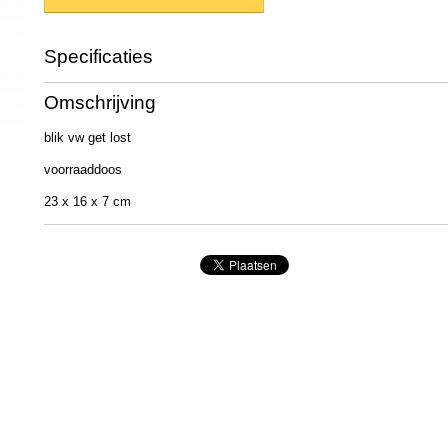
Specificaties
Productcode
30701
Omschrijving
Afmetingen (l,b,h)
30 x 20 x 0 cm
blik vw get lost
voorraaddoos
23 x 16 x 7 cm