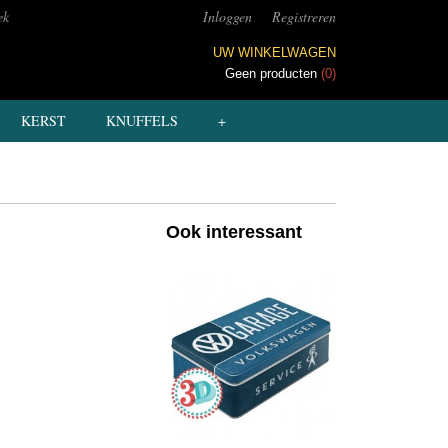
ek
Inloggen
Registreren
UW WINKELWAGEN
Geen producten
(0)
KERST
KNUFFELS
+
Ook interessant