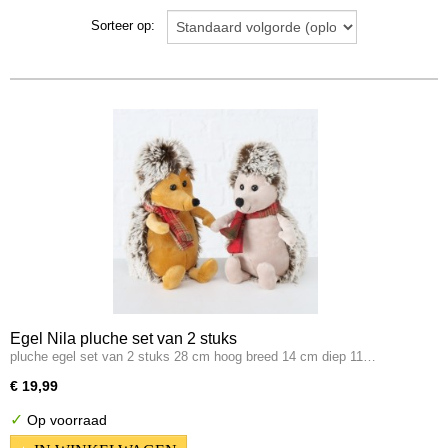
olifant
Sorteer op:
paarden
slak
slang
uil
varken
vissen
vlinder
vogels
krokodil
schildpad
bever
aap
Egel Nila pluche set van 2 stuks
pluche egel set van 2 stuks 28 cm hoog breed 14 cm diep 11…
hagedis varaan gekko
bok
€ 19,99
insekten
✓
Op voorraad
eekhoorn