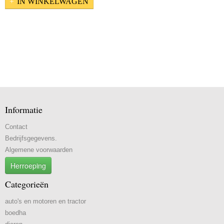
IN WINKELWAGEN
schaap
hert
leeuw / luipaard / tijger
haas / konijn
eland
egel
Informatie
Contact
Bedrijfsgegevens.
Algemene voorwaarden
Herroeping
Categorieën
auto's en motoren en tractor
boedha