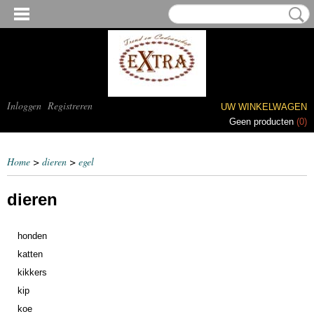
Inloggen
Registreren
UW WINKELWAGEN
Geen producten
(0)
Home
>
dieren
>
egel
dieren
honden
katten
kikkers
kip
koe