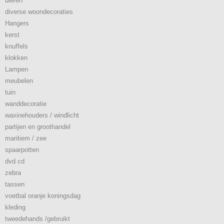
dieren
diverse woondecoraties
Hangers
kerst
knuffels
klokken
Lampen
meubelen
tuin
wanddecoratie
waxinehouders / windlicht
partijen en groothandel
maritiem / zee
spaarpotten
dvd cd
zebra
tassen
voetbal oranje koningsdag
kleding
tweedehands /gebruikt