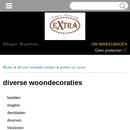
Inloggen
Registreren
UW WINKELWAGEN
Geen producten
(0)
Home
>
diverse woondecoraties
>
potten en vazen
diverse woondecoraties
beelden
etagère
dienbladen
diversen
fotolijsten