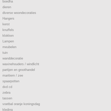
boedha
dieren
diverse woondecoraties
Hangers
kerst
knuffels
klokken
Lampen
meubelen
tuin
wanddecoratie
waxinehouders / windlicht
partijen en groothandel
maritiem / zee
spaarpotten
dvd cd
zebra
tassen
voetbal oranje koningsdag
kleding