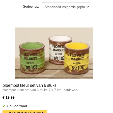
geboorte kadootjes
Sorteer op:
huwelijks kadootjes
kussens
potten en vazen
tekstborden
voorraad blikken
wijnrek
objecten
flesopeners
spiegels
kapstokken
bloempot kleur set van 6 stuks
bloempot kleur set van 6 stuks 7 x 7 cm aardewerk
€ 19,99
✓
Op voorraad