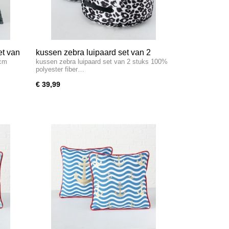
et van
kussen zebra luipaard set van 2
 cm
kussen zebra luipaard set van 2 stuks 100%
stuks
polyester fiber…
€ 39,99