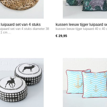
luipaard set van 4 stuks
kussen leeuw tijger luipaard s
uipaard set van 4 stuks diameter 38
kussen leeuw tijger luipaard 40 x 40
2 stuks
 1 cm…
€ 29,95