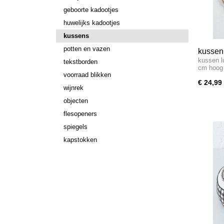
geboorte kadootjes
huwelijks kadootjes
kussens
potten en vazen
kussen 
kussen l
tekstborden
cm hoog
voorraad blikken
€ 24,99
wijnrek
objecten
flesopeners
spiegels
kapstokken