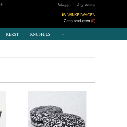
ek
Inloggen
Registreren
UW WINKELWAGEN
Geen producten
(0)
KERST
KNUFFELS
+