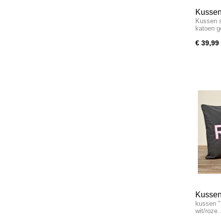
Kussen 
Kussen s
katoen 
€ 39,99
Kussen 
kussen "
wit/roze