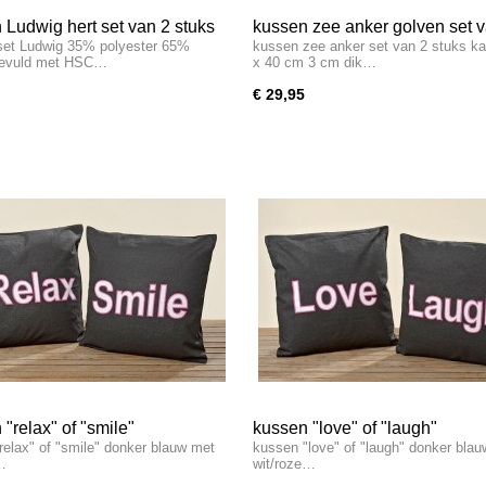
Ludwig hert set van 2 stuks
kussen zee anker golven set 
et Ludwig 35% polyester 65%
kussen zee anker set van 2 stuks ka
stuks
gevuld met HSC…
x 40 cm 3 cm dik…
€ 29,95
"relax" of "smile"
kussen "love" of "laugh"
relax" of "smile" donker blauw met
kussen "love" of "laugh" donker bla
…
wit/roze…