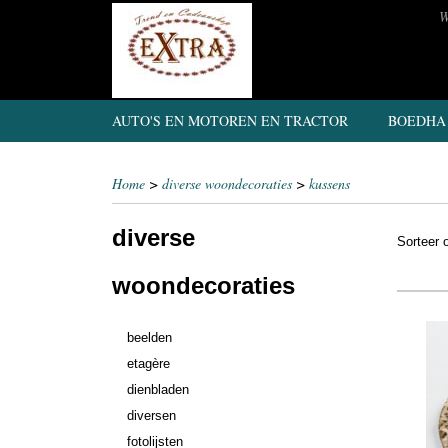
W
AUTO'S EN MOTOREN EN TRACTOR
BOEDHA
Home
>
diverse woondecoraties
>
kussens
diverse
Sorteer
woondecoraties
beelden
etagère
dienbladen
diversen
fotolijsten