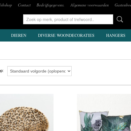
ebshop
Contact
Bedrijfsgegevens.
Algemene voorwaarden
Gastenbo
DIEREN
DIVERSE WOONDECORATIES
HANGERS
 op: