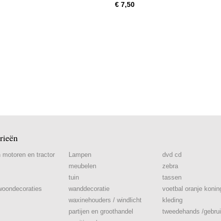
€ 7,50
rieën
n motoren en tractor
Lampen
dvd cd
meubelen
zebra
tuin
tassen
woondecoraties
wanddecoratie
voetbal oranje koni
waxinehouders / windlicht
kleding
partijen en groothandel
tweedehands /gebrui