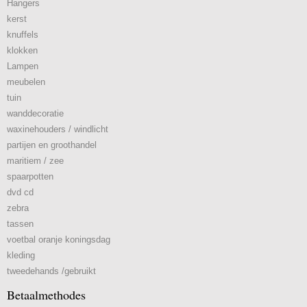
Hangers
kerst
knuffels
klokken
Lampen
meubelen
tuin
wanddecoratie
waxinehouders / windlicht
partijen en groothandel
maritiem / zee
spaarpotten
dvd cd
zebra
tassen
voetbal oranje koningsdag
kleding
tweedehands /gebruikt
Betaalmethodes