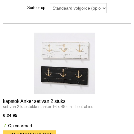
geboorte kadootjes
Sorteer op:
huwelijks kadootjes
kussens
potten en vazen
tekstborden
voorraad blikken
wijnrek
objecten
flesopeners
spiegels
kapstokken
kapstok Anker set van 2 stuks
set van 2 kapstokken anker 16 x 48 cm hout abies
€ 24,95
✓
Op voorraad