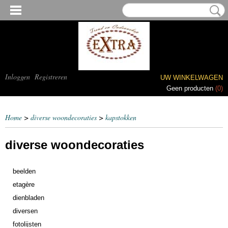
Inloggen
Registreren
UW WINKELWAGEN
Geen producten
(0)
Home
>
diverse woondecoraties
>
kapstokken
diverse woondecoraties
beelden
etagère
dienbladen
diversen
fotolijsten