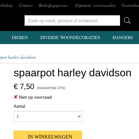
ebshop
Contact
Bedrijfsgegevens.
Algemene voorwaarden
Gastenbo
DIEREN
DIVERSE WOONDECORATIES
HANGERS
rpot harley davidson
spaarpot harley davidson
€ 7,50
(inclusief btw 21%)
✘
Niet op voorraad
Aantal
IN WINKELWAGEN