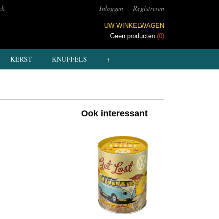
ek
Inloggen
Registreren
UW WINKELWAGEN
Geen producten
(0)
KERST
KNUFFELS
+
Ook interessant