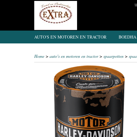
W
AUTO'S EN MOTOREN EN TRACTOR
BOEDHA
Home
>
auto's en motoren en tractor
>
spaarpotten
>
spaa