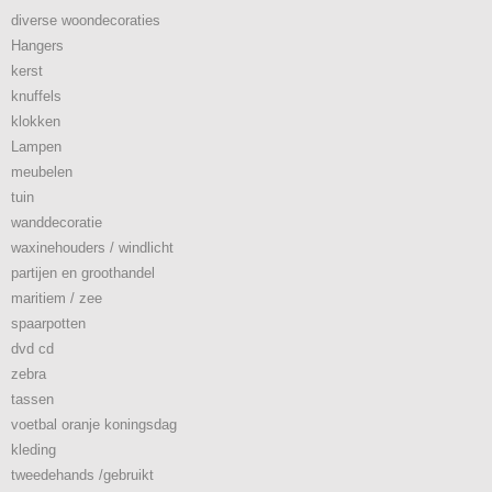
diverse woondecoraties
Hangers
kerst
knuffels
klokken
Lampen
meubelen
tuin
wanddecoratie
waxinehouders / windlicht
partijen en groothandel
maritiem / zee
spaarpotten
dvd cd
zebra
tassen
voetbal oranje koningsdag
kleding
tweedehands /gebruikt