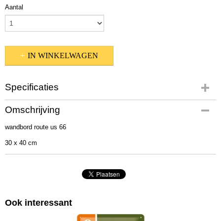
Aantal
IN WINKELWAGEN
Specificaties
Productcode
Omschrijving
23123
wandbord route us 66
EAN code
4036113231235
30 x 40 cm
Afmetingen (l,b,h)
40 x 30 x 0 cm
Ook interessant