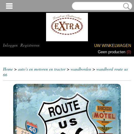
Inloggen
Registreren
UW WINKELWAGEN
Geen producten
(0)
Home
>
auto's en motoren en tractor
>
wandborden
>
wandbord route us
66