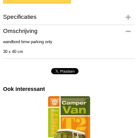
Specificaties
Productcode
Omschrijving
23200
wandbord bmw parking only
EAN code
4036113232003
30 x 40 cm
Afmetingen (l,b,h)
30 x 40 x 0 cm
Ook interessant