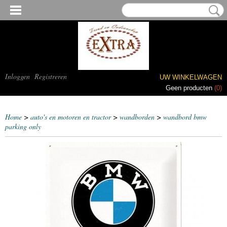
Inloggen
Registreren
UW WINKELWAGEN
Geen producten
(0)
Home
>
auto's en motoren en tractor
>
wandborden
>
wandbord bmw
parking only