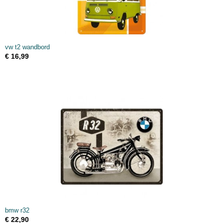
vw t2 wandbord
€ 16,99
bmw r32
€ 22,90