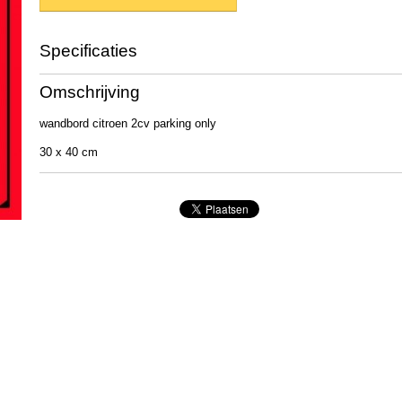
Specificaties
Productcode
15188a
Omschrijving
EAN code
3700407606207
Afmetingen (l,b,h)
30 x 40 x 0 cm
wandbord citroen 2cv parking only
30 x 40 cm