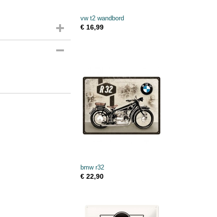
vw t2 wandbord
€ 16,99
bmw r32
€ 22,90