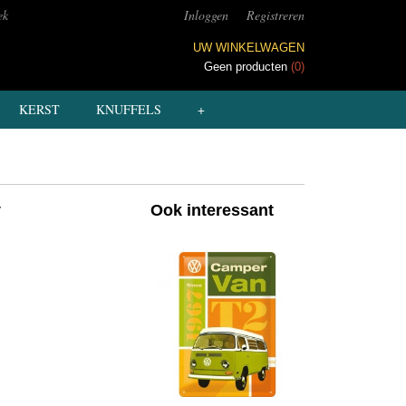
ek
Inloggen
Registreren
UW WINKELWAGEN
Geen producten
(0)
KERST
KNUFFELS
+
y
Ook interessant