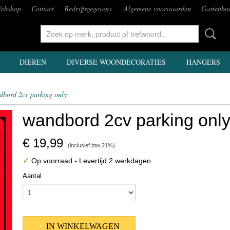
ebshop
Contact
Bedrijfsgegevens.
Algemene voorwaarden
Gastenbo
DIEREN
DIVERSE WOONDECORATIES
HANGERS
dbord 2cv parking only
wandbord 2cv parking onl
€ 19,99
(inclusief btw 21%)
✓
Op voorraad
- Levertijd 2 werkdagen
Aantal
IN WINKELWAGEN