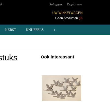
ek
Inloggen
Registreren
UW WINKELWAGEN
Geen producten
(0)
KERST
KNUFFELS
+
stuks
Ook interessant