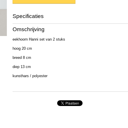
Specificaties
Productcode
2002429
Omschrijving
EAN code
4020607757585
Afmetingen (l,b,h)
13 x 10 x 15 cm
eekhoorn Hanni set van 2 stuks
hoog 20 cm
breed 8 cm
diep 13 cm
kunsthars / polyester