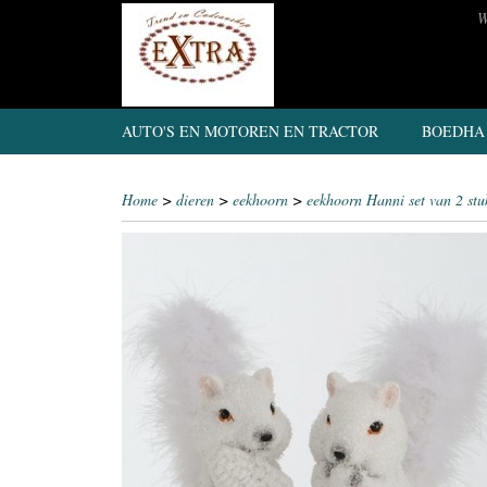
W
AUTO'S EN MOTOREN EN TRACTOR
BOEDHA
Home
>
dieren
>
eekhoorn
>
eekhoorn Hanni set van 2 stu