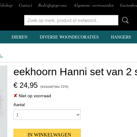
ebshop
Contact
Bedrijfsgegevens.
Algemene voorwaarden
Gastenbo
DIEREN
DIVERSE WOONDECORATIES
HANGERS
ks
eekhoorn Hanni set van 2 
€ 24,95
(inclusief btw 21%)
✘
Niet op voorraad
Aantal
IN WINKELWAGEN