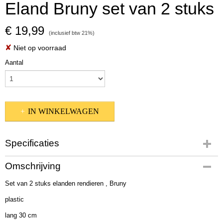
Eland Bruny set van 2 stuks
€ 19,99
(inclusief btw 21%)
✘
Niet op voorraad
Aantal
IN WINKELWAGEN
Specificaties
Productcode
Omschrijving
2005940
Set van 2 stuks elanden rendieren , Bruny
EAN code
4020607805217
plastic
Afmetingen (l,b,h)
lang 30 cm
30 x 20 x 25 cm