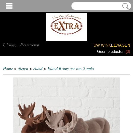
Inloggen
Registreren
UW WINKELWAGEN
Geen producten
(0)
Home
>
dieren
>
eland
>
Eland Bruny set van 2 stuks