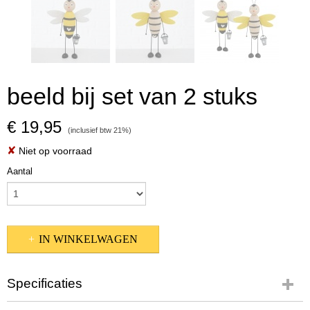
beeld bij set van 2 stuks
€ 19,95
(inclusief btw 21%)
✘
Niet op voorraad
Aantal
IN WINKELWAGEN
Specificaties
Productcode