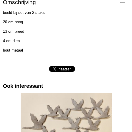
Omschrijving
2010867
beeld bij set van 2 stuks
EAN code
4020607876774
20 cm hoog
Afmetingen (l,b,h)
13 cm breed
5 x 15 x 20 cm
4 cm diep
hout metaal
Ook interessant