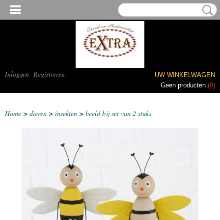
Inloggen
Registreren
UW WINKELWAGEN
Geen producten
(0)
Home
>
dieren
>
insekten
>
beeld bij set van 2 stuks