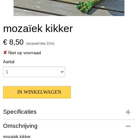
mozaïek kikker
€ 8,50
(inclusief btw 21%)
✘
Niet op voorraad
Aantal
IN WINKELWAGEN
Specificaties
Productcode
Omschrijving
7176100
mozaïek kikker
Afmetingen (l,b,h)