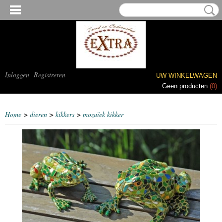
Inloggen
Registreren
UW WINKELWAGEN
Geen producten
(0)
Home
>
dieren
>
kikkers
>
mozaïek kikker