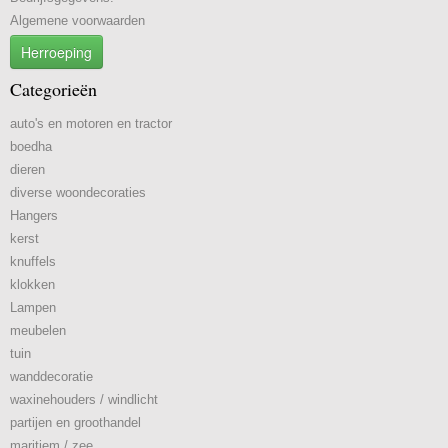
Algemene voorwaarden
Herroeping
Categorieën
auto's en motoren en tractor
boedha
dieren
diverse woondecoraties
Hangers
kerst
knuffels
klokken
Lampen
meubelen
tuin
wanddecoratie
waxinehouders / windlicht
partijen en groothandel
maritiem / zee