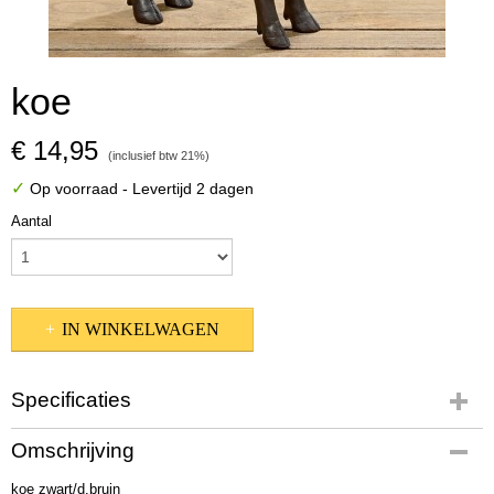
koe
€ 14,95
(inclusief btw 21%)
✓
Op voorraad
- Levertijd 2 dagen
Aantal
IN WINKELWAGEN
Specificaties
Productcode
Omschrijving
2268200
koe zwart/d.bruin
Afmetingen (l,b,h)