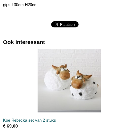
gips L30cm H20cm
30 x 0 x 20 cm
Ook interessant
Koe Rebecka set van 2 stuks
€ 69,00