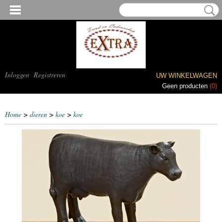
Inloggen
Registreren
UW WINKELWAGEN
Geen producten
(0)
Home
>
dieren
>
koe
>
koe