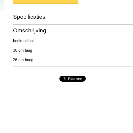
Specificaties
Productcode
cf 002
Omschrijving
Afmetingen (l,b,h)
30 x 30 x 10 cm
beeld olifant
30 cm lang
26 cm hoog