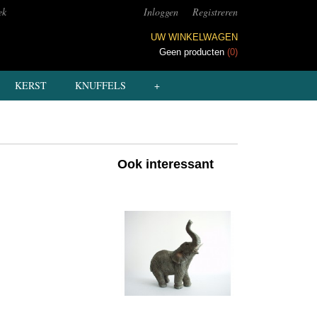
ek
Inloggen
Registreren
UW WINKELWAGEN
Geen producten
(0)
KERST
KNUFFELS
+
Ook interessant