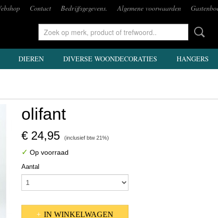
ebshop
Contact
Bedrijfsgegevens.
Algemene voorwaarden
Gastenbo
DIEREN
DIVERSE WOONDECORATIES
HANGERS
olifant
€ 24,95
(inclusief btw 21%)
✓
Op voorraad
Aantal
IN WINKELWAGEN