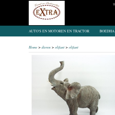
W
AUTO'S EN MOTOREN EN TRACTOR
BOEDHA
Home
>
dieren
>
olifant
>
olifant