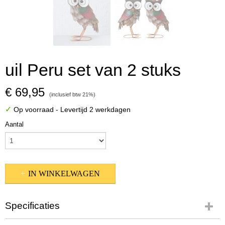
uil Peru set van 2 stuks
€ 69,95
(inclusief btw 21%)
✓
Op voorraad
- Levertijd 2 werkdagen
Aantal
IN WINKELWAGEN
Specificaties
Productcode