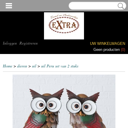
Inloggen
Registreren
UW WINKELWAGEN
Geen producten
(0)
Home
>
dieren
>
uil
>
uil Peru set van 2 stuks