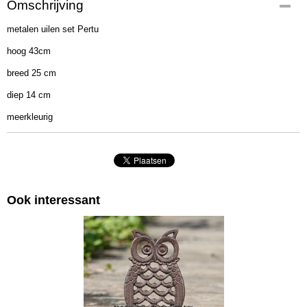
Omschrijving
2014702
metalen uilen set Pertu
EAN code
4020607930285
hoog 43cm
Afmetingen (l,b,h)
breed 25 cm
25 x 14 x 43 cm
diep 14 cm
meerkleurig
Ook interessant