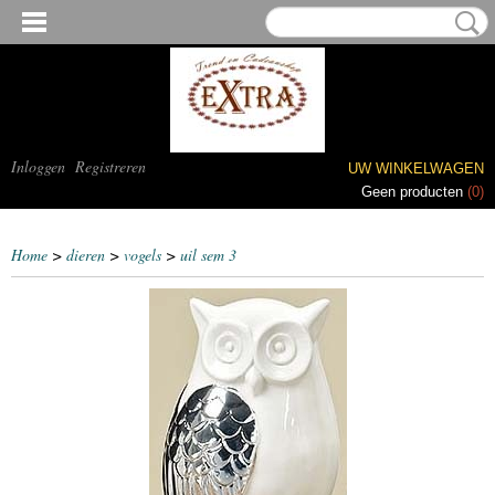
Inloggen
Registreren
UW WINKELWAGEN
Geen producten
(0)
Home
>
dieren
>
vogels
>
uil sem 3