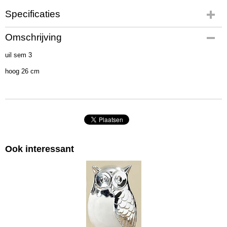
Specificaties
Productcode
Omschrijving
2843100 1
uil sem 3
Afmetingen (l,b,h)
30 x 10 x 10 cm
hoog 26 cm
Ook interessant