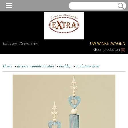
Inloggen
Registreren
UW WINKELWAGEN
Geen producten
(0)
Home
>
diverse woondecoraties
>
beelden
>
sculptuur hout