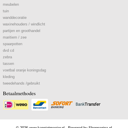
meubelen
tuin
wanddecoratie
waxinehouders / windlicht
partijen en groothandel
maritiem / zee
spaarpotten
dvd cd
zebra
tassen
voetbal oranje koningsdag
kleding
tweedehands /gebruikt
Betaalmethodes
© 2026 www.kannietmooier.nl - Powered by Shoppagina.nl