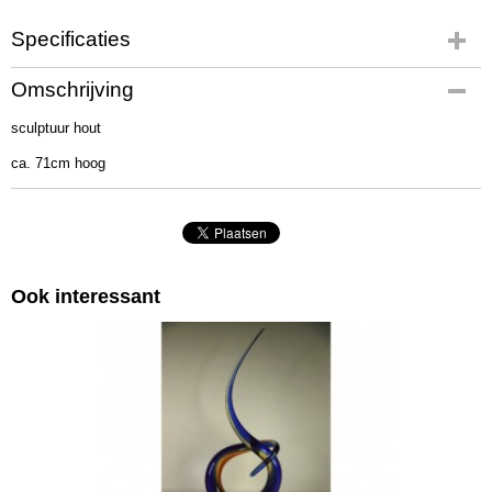
Specificaties
Productcode
Omschrijving
2832100
sculptuur hout
Afmetingen (l,b,h)
0 x 0 x 71 cm
ca. 71cm hoog
Ook interessant