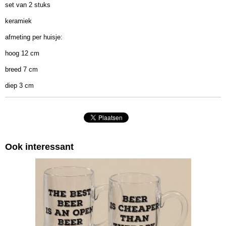
set van 2 stuks
12 x 8 x 3 cm
keramiek
afmeting per huisje:
hoog 12 cm
breed 7 cm
diep 3 cm
Ook interessant