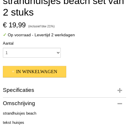
strandhuisjes beach set van
2 stuks
€ 19,99
(inclusief btw 21%)
✓
Op voorraad
- Levertijd 2 werkdagen
Aantal
IN WINKELWAGEN
Specificaties
Productcode
Omschrijving
5238600
strandhuisjes beach
EAN code
4020606972316
tekst huisjes
Afmetingen (l,b,h)