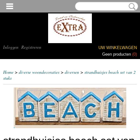
Inloggen
Registreren
UW WINKELWAGEN
Geen producten
(0)
Home
>
diverse woondecoraties
>
diversen
>
strandhuisjes beach set van 2
stuks