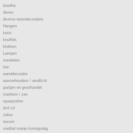
boedha
dieren
diverse woondecoraties
Hangers
kerst
knuffels
klokken
Lampen
meubelen
tuin
wanddecoratie
waxinehouders / windlicht
partijen en groothandel
maritiem / zee
spaarpotten
dvd cd
zebra
tassen
voetbal oranje koningsdag