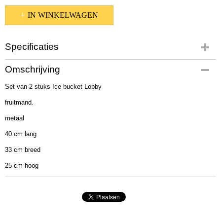
IN WINKELWAGEN
Specificaties
Productcode
Omschrijving
1021756
Set van 2 stuks Ice bucket Lobby
EAN code
4020607741577
fruitmand.
Afmetingen (l,b,h)
metaal
40 x 30 x 25 cm
40 cm lang
33 cm breed
25 cm hoog