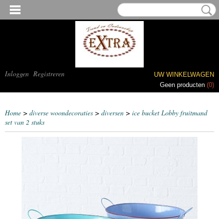
Inloggen
Registreren
UW WINKELWAGEN
Geen producten
(0)
Home
>
diverse woondecoraties
>
diversen
>
ice bucket Lobby fruitmand
set van 2 stuks