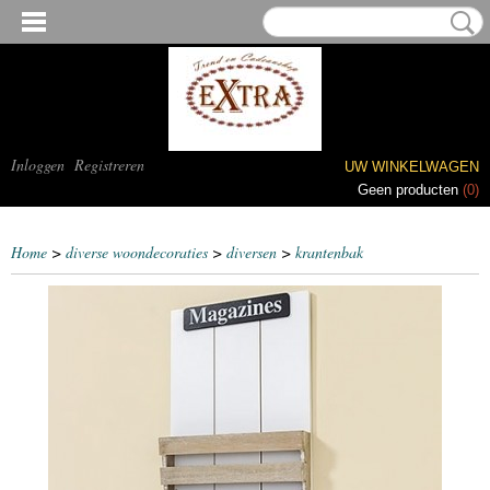
Inloggen
Registreren
UW WINKELWAGEN
Geen producten
(0)
Home
>
diverse woondecoraties
>
diversen
>
krantenbak