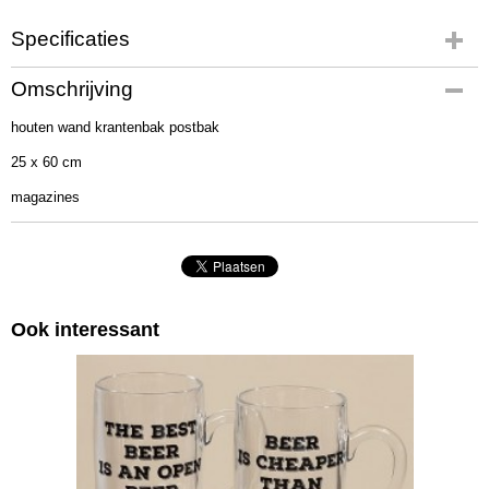
Specificaties
Productcode
Omschrijving
1001636
houten wand krantenbak postbak
EAN code
4020607422162
25 x 60 cm
Afmetingen (l,b,h)
magazines
60 x 30 x 5 cm
Ook interessant