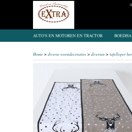
W
AUTO'S EN MOTOREN EN TRACTOR
BOEDHA
Home
>
diverse woondecoraties
>
diversen
>
tafelloper her