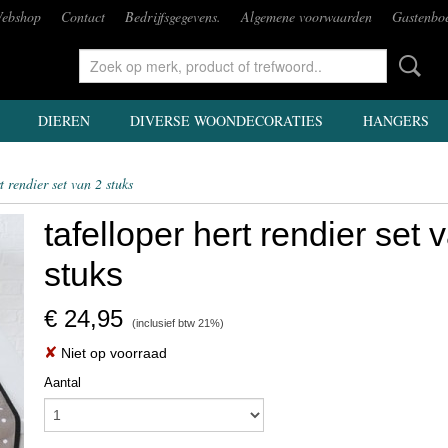
ebshop
Contact
Bedrijfsgegevens.
Algemene voorwaarden
Gastenbo
DIEREN
DIVERSE WOONDECORATIES
HANGERS
t rendier set van 2 stuks
tafelloper hert rendier set 
stuks
€ 24,95
(inclusief btw 21%)
✘
Niet op voorraad
Aantal