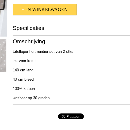
IN WINKELWAGEN
Specificaties
Productcode
2003095
Omschrijving
EAN code
4020607765450
Afmetingen (l,b,h)
140 x 40 x 1 cm
tafelloper hert rendier set van 2 stks
lek voor kerst
140 cm lang
40 cm breed
100% katoen
wasbaar op 30 graden