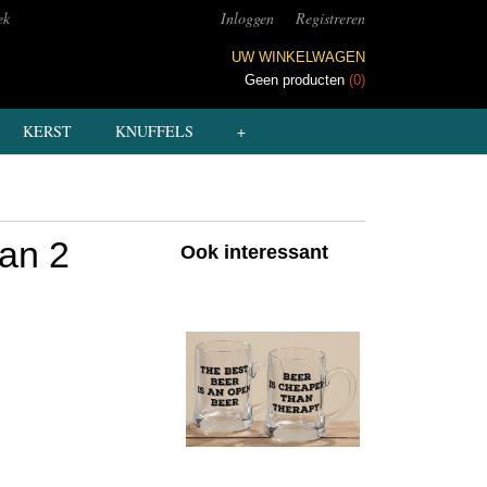
ek
Inloggen
Registreren
UW WINKELWAGEN
Geen producten
(0)
KERST
KNUFFELS
+
van 2
Ook interessant