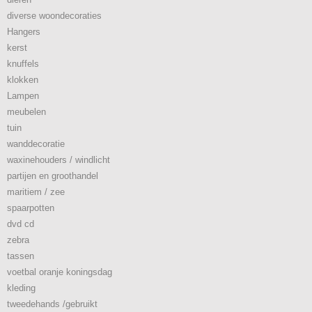
diverse woondecoraties
Hangers
kerst
knuffels
klokken
Lampen
meubelen
tuin
wanddecoratie
waxinehouders / windlicht
partijen en groothandel
maritiem / zee
spaarpotten
dvd cd
zebra
tassen
voetbal oranje koningsdag
kleding
tweedehands /gebruikt