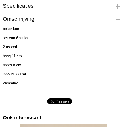
Specificaties
Productcode
Omschrijving
1018951
beker koe
EAN code
4020607699373
set van 6 stuks
Afmetingen (l,b,h)
2 assorti
11 x 8 x 11 cm
hoog 11 cm
breed 8 cm
inhoud 330 ml
keramiek
Ook interessant