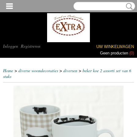
Inloggen
Registreren
UW WINKELWAGEN
Geen producten
(0)
Home
>
diverse woondecoraties
>
diversen
>
beker koe 2 assorti set van 6
stuks