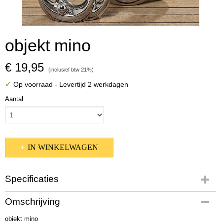
objekt mino
€ 19,95
(inclusief btw 21%)
✓
Op voorraad
- Levertijd 2 werkdagen
Aantal
IN WINKELWAGEN
Specificaties
Productcode
Omschrijving
2111700
objekt mino
EAN code