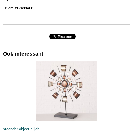
4020606032188
18 cm zilverkleur
Afmetingen (l,b,h)
20 x 20 x 0 cm
Ook interessant
staander object elijah