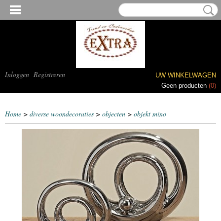
Inloggen
Registreren
UW WINKELWAGEN
Geen producten
(0)
Home
>
diverse woondecoraties
>
objecten
>
objekt mino