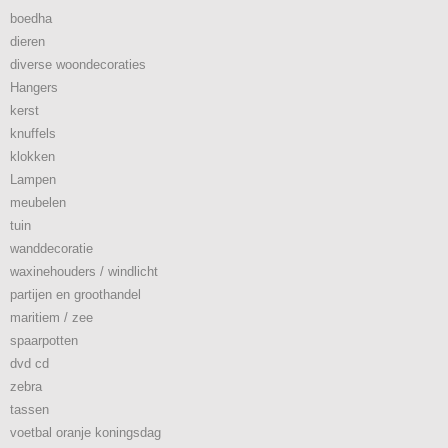
boedha
dieren
diverse woondecoraties
Hangers
kerst
knuffels
klokken
Lampen
meubelen
tuin
wanddecoratie
waxinehouders / windlicht
partijen en groothandel
maritiem / zee
spaarpotten
dvd cd
zebra
tassen
voetbal oranje koningsdag