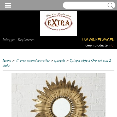
Inloggen
Registreren
UW WINKELWAGEN
Geen producten
(0)
Home
>
diverse woondecoraties
>
spiegels
>
Spiegel object Oro set van 2
stuks