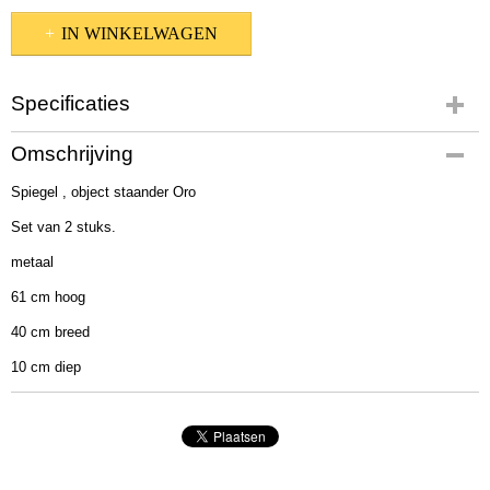
IN WINKELWAGEN
Specificaties
Productcode
Omschrijving
2006338
Spiegel , object staander Oro
EAN code
4020607810396
Set van 2 stuks.
Afmetingen (l,b,h)
metaal
61 x 40 x 12 cm
61 cm hoog
40 cm breed
10 cm diep