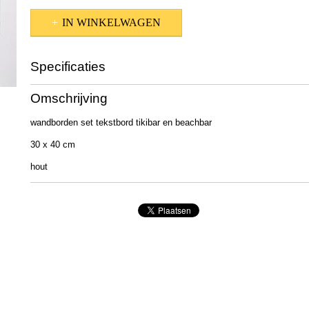
IN WINKELWAGEN
Specificaties
Productcode
1011903
Omschrijving
EAN code
4020607599291
Afmetingen (l,b,h)
40 x 30 x 5 cm
wandborden set tekstbord tikibar en beachbar
30 x 40 cm
hout