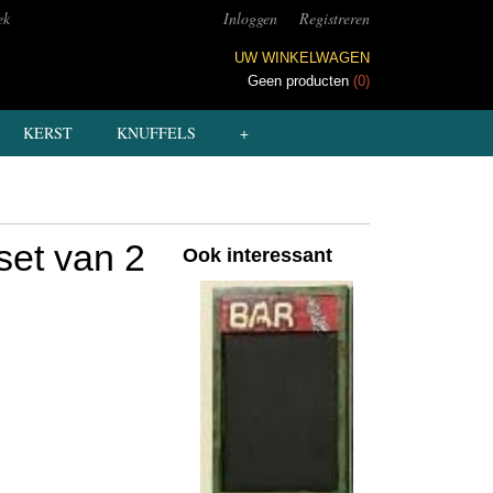
ek
Inloggen
Registreren
UW WINKELWAGEN
Geen producten
(0)
KERST
KNUFFELS
+
set van 2
Ook interessant