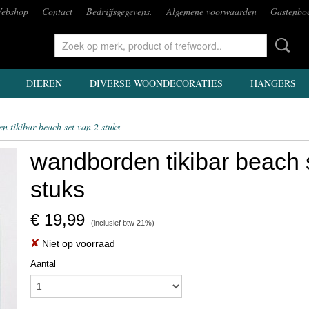
ebshop
Contact
Bedrijfsgegevens.
Algemene voorwaarden
Gastenbo
DIEREN
DIVERSE WOONDECORATIES
HANGERS
 tikibar beach set van 2 stuks
wandborden tikibar beach 
stuks
€ 19,99
(inclusief btw 21%)
✘
Niet op voorraad
Aantal