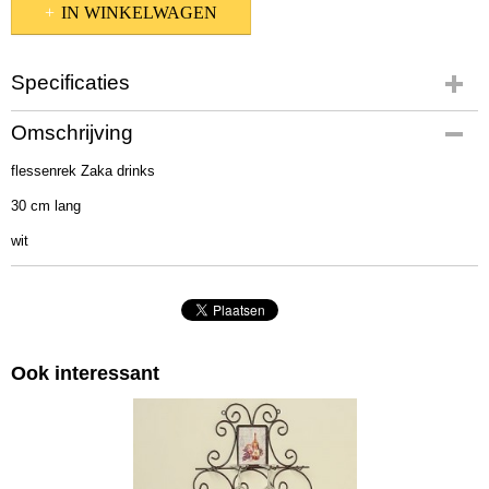
IN WINKELWAGEN
Specificaties
Productcode
Omschrijving
1004150
flessenrek Zaka drinks
30 cm lang
wit
Ook interessant