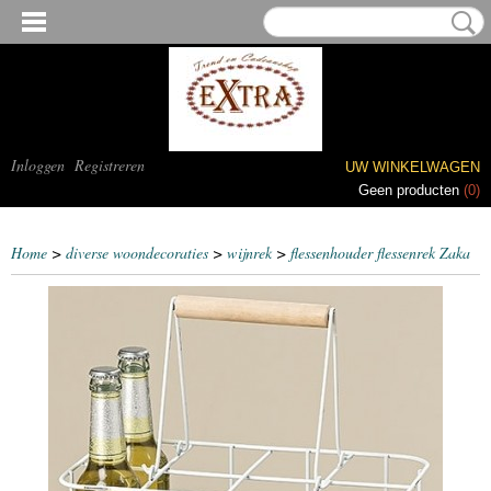
Inloggen
Registreren
UW WINKELWAGEN
Geen producten
(0)
Home
>
diverse woondecoraties
>
wijnrek
>
flessenhouder flessenrek Zaka