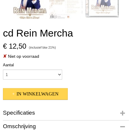
cd Rein Mercha
€ 12,50
(inclusief btw 21%)
✘
Niet op voorraad
Aantal
IN WINKELWAGEN
Specificaties
Productcode
Omschrijving
rein