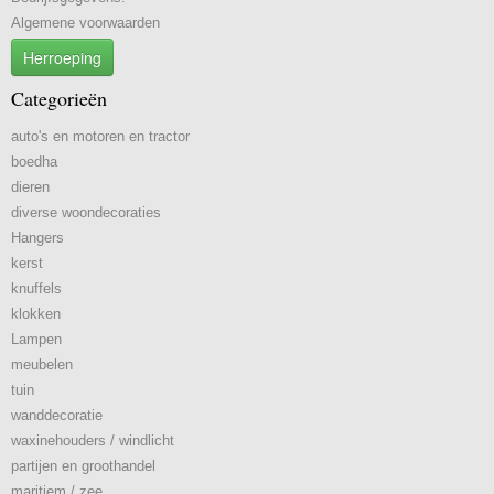
Algemene voorwaarden
Herroeping
Categorieën
auto's en motoren en tractor
boedha
dieren
diverse woondecoraties
Hangers
kerst
knuffels
klokken
Lampen
meubelen
tuin
wanddecoratie
waxinehouders / windlicht
partijen en groothandel
maritiem / zee