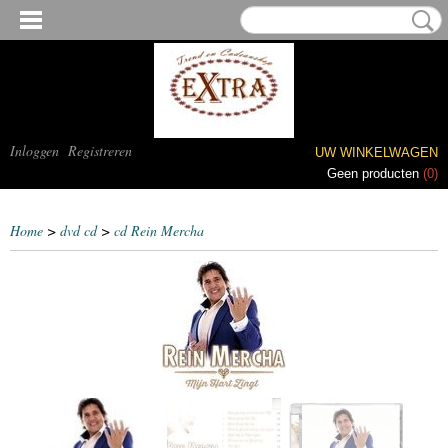
Inloggen
Registreren
UW WINKELWAGEN
Geen producten
(0)
Home
>
dvd cd
>
cd Rein Mercha