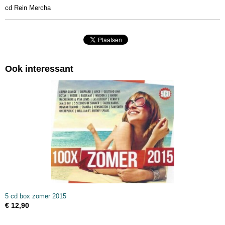
cd Rein Mercha
EAN code
0602537768677
Afmetingen (l,b,h)
10 x 10 x 1 cm
Ook interessant
5 cd box zomer 2015
€ 12,90