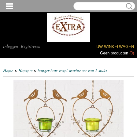
Inloggen
Registreren
UW WINKELWAGEN
Geen producten
(0)
Home
>
Hangers
>
hanger hart vogel waxine set van 2 stuks