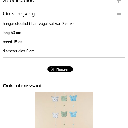
Specificaties
Productcode
Omschrijving
2022035
hanger sfeerlicht hart vogel set van 2 stuks
EAN code
4066076034154
lang 50 cm
Afmetingen (l,b,h)
breed 15 cm
50 x 15 x 5 cm
diameter glas 5 cm
Ook interessant