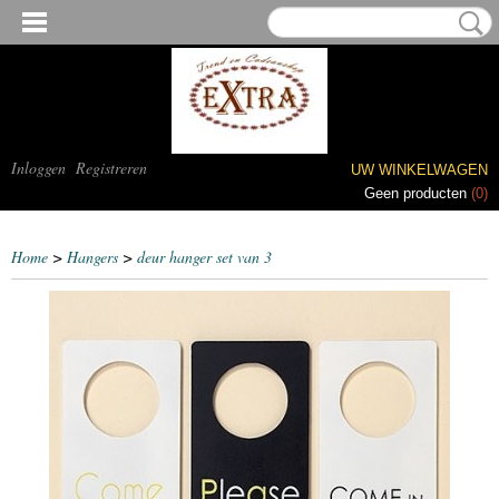
Inloggen
Registreren
UW WINKELWAGEN
Geen producten
(0)
Home
>
Hangers
>
deur hanger set van 3