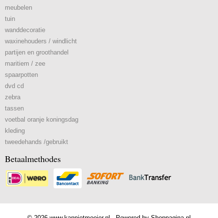
meubelen
tuin
wanddecoratie
waxinehouders / windlicht
partijen en groothandel
maritiem / zee
spaarpotten
dvd cd
zebra
tassen
voetbal oranje koningsdag
kleding
tweedehands /gebruikt
Betaalmethodes
© 2026 www.kannietmooier.nl - Powered by Shoppagina.nl