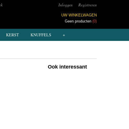
ek
Inloggen
Registreren
UW WINKELWAGEN
Geen producten
(0)
KERST
KNUFFELS
+
Ook interessant