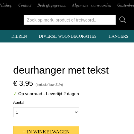
ebshop
Contact
Bedrijfsgegevens.
Algemene voorwaarden
Gastenbo
DIEREN
DIVERSE WOONDECORATIES
HANGERS
deurhanger met tekst
€ 3,95
(inclusief btw 21%)
✓
Op voorraad
- Levertijd 2 dagen
Aantal
IN WINKELWAGEN