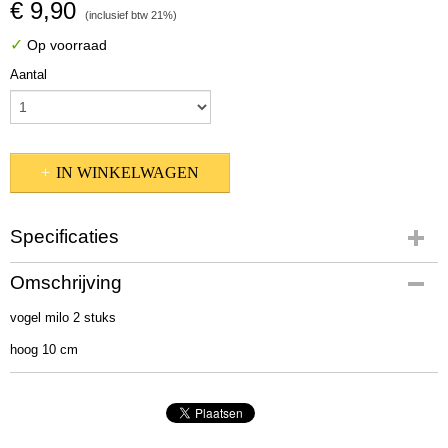
€ 9,90
(inclusief btw 21%)
✓
Op voorraad
Aantal
IN WINKELWAGEN
Specificaties
Productcode
Omschrijving
1144200
vogel milo 2 stuks
Afmetingen (l,b,h)
10 x 5 x 5 cm
hoog 10 cm