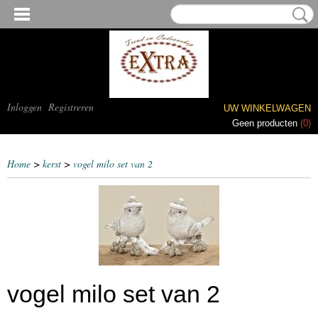
Inloggen
Registreren
UW WINKELWAGEN
Geen producten
(0)
Home
>
kerst
>
vogel milo set van 2
vogel milo set van 2