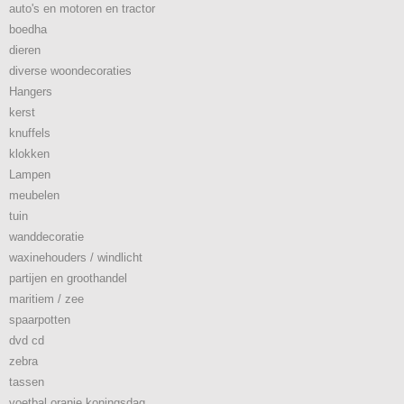
auto's en motoren en tractor
boedha
dieren
diverse woondecoraties
Hangers
kerst
knuffels
klokken
Lampen
meubelen
tuin
wanddecoratie
waxinehouders / windlicht
partijen en groothandel
maritiem / zee
spaarpotten
dvd cd
zebra
tassen
voetbal oranje koningsdag