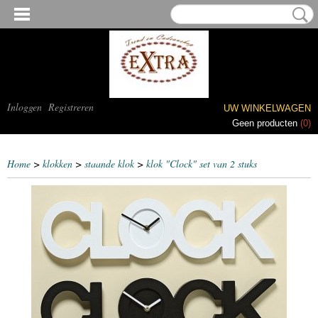
Inloggen
Registreren
UW WINKELWAGEN
Geen producten
(0)
Home
>
klokken
>
staande klok
>
klok "Clock" set van 2 stuks