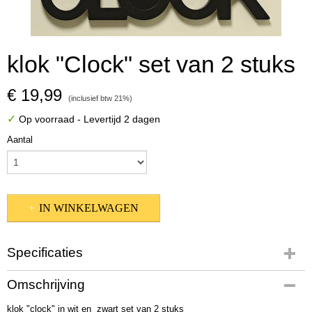
klok "Clock" set van 2 stuks
€ 19,99
(inclusief btw 21%)
✓
Op voorraad
- Levertijd 2 dagen
Aantal
IN WINKELWAGEN
Specificaties
Productcode
Omschrijving
2588800
klok "clock" in wit en zwart set van 2 stuks
Afmetingen (l,b,h)