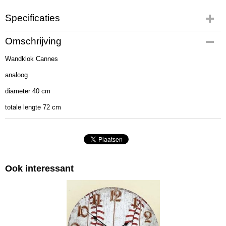
Specificaties
Productcode
Omschrijving
2003874
Wandklok Cannes
EAN code
4020607776500
analoog
Afmetingen (l,b,h)
diameter 40 cm
50 x 50 x 7 cm
totale lengte 72 cm
Ook interessant