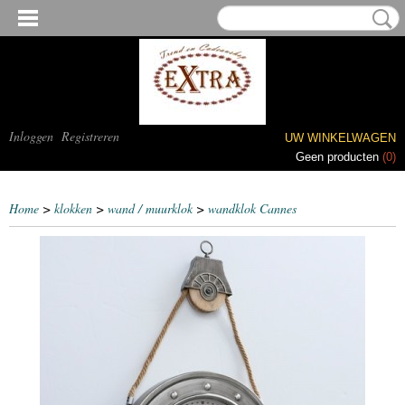
Inloggen
Registreren
UW WINKELWAGEN
Geen producten
(0)
Home
>
klokken
>
wand / muurklok
>
wandklok Cannes