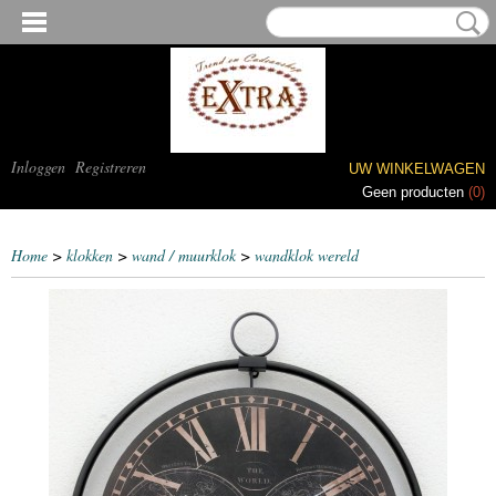
Inloggen
Registreren
UW WINKELWAGEN
Geen producten
(0)
Home
>
klokken
>
wand / muurklok
>
wandklok wereld