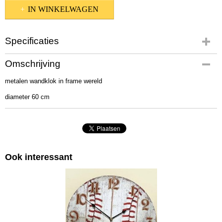
IN WINKELWAGEN
Specificaties
Productcode
Omschrijving
1061
metalen wandklok in frame wereld
Afmetingen (l,b,h)
60 x 60 x 5 cm
diameter 60 cm
Ook interessant