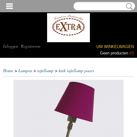
Inloggen
Registreren
UW WINKELWAGEN
Geen producten
(0)
Home
>
Lampen
>
tafellamp
>
knik tafellamp paars