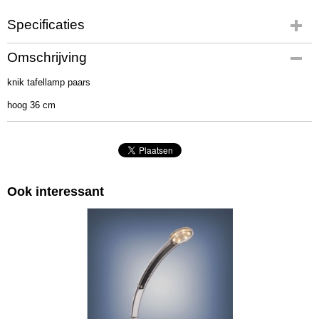
Specificaties
Productcode
Omschrijving
232306
knik tafellamp paars
Afmetingen (l,b,h)
30 x 20 x 10 cm
hoog 36 cm
Ook interessant