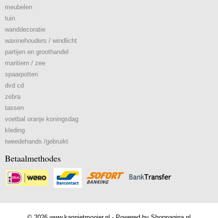
meubelen
tuin
wanddecoratie
waxinehouders / windlicht
partijen en groothandel
maritiem / zee
spaarpotten
dvd cd
zebra
tassen
voetbal oranje koningsdag
kleding
tweedehands /gebruikt
Betaalmethodes
© 2026 www.kannietmooier.nl - Powered by Shoppagina.nl