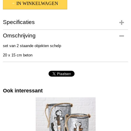
IN WINKELWAGEN
Specificaties
Productcode
Omschrijving
1013578
set van 2 staande objekten schelp
EAN code
4020607620995
20 x 15 cm beton
Afmetingen (l,b,h)
30 x 40 x 20 cm
Ook interessant