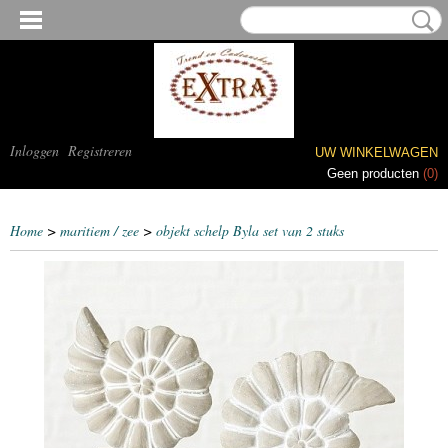
Inloggen
Registreren
UW WINKELWAGEN
Geen producten
(0)
Home
>
maritiem / zee
>
objekt schelp Byla set van 2 stuks