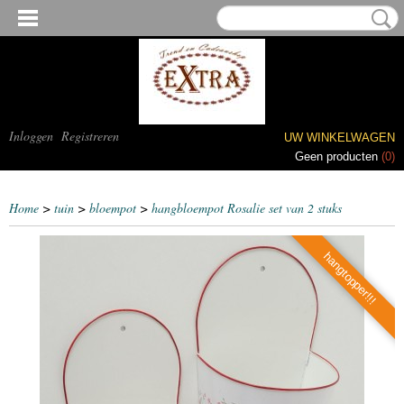
Inloggen
Registreren
UW WINKELWAGEN
Geen producten
(0)
Home
>
tuin
>
bloempot
>
hangbloempot Rosalie set van 2 stuks
hangtopper!!!