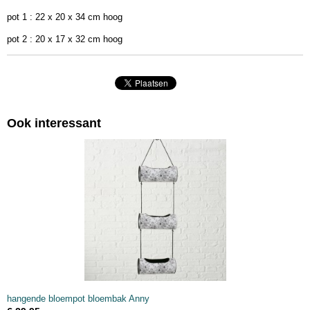
Afmetingen (l,b,h)
pot 1 : 22 x 20 x 34 cm hoog
22 x 20 x 32 cm
pot 2 : 20 x 17 x 32 cm hoog
Ook interessant
hangende bloempot bloembak Anny