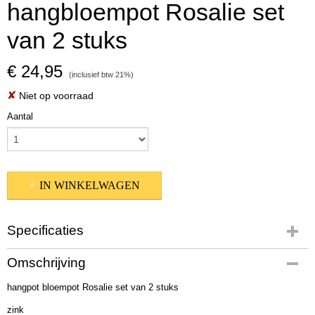
hangbloempot Rosalie set
van 2 stuks
€ 24,95
(inclusief btw 21%)
✘
Niet op voorraad
Aantal
IN WINKELWAGEN
Specificaties
Productcode
Omschrijving
2010134
hangpot bloempot Rosalie set van 2 stuks
EAN code
4020607864016
zink