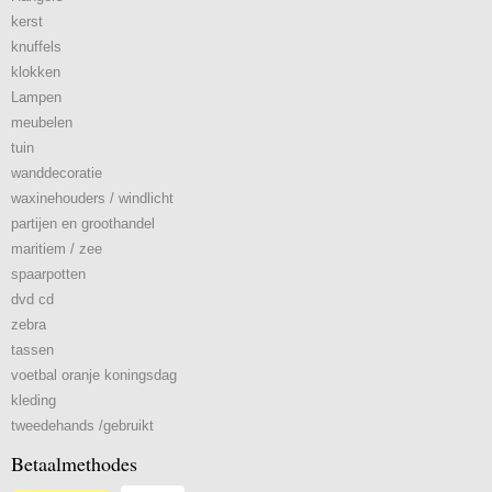
kerst
knuffels
klokken
Lampen
meubelen
tuin
wanddecoratie
waxinehouders / windlicht
partijen en groothandel
maritiem / zee
spaarpotten
dvd cd
zebra
tassen
voetbal oranje koningsdag
kleding
tweedehands /gebruikt
Betaalmethodes