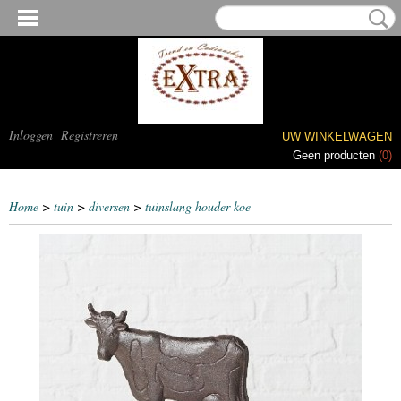
Inloggen
Registreren
UW WINKELWAGEN
Geen producten
(0)
Home
>
tuin
>
diversen
>
tuinslang houder koe