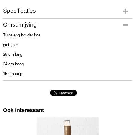
Specificaties
Productcode
Omschrijving
1021952-1
Tuinslang houder koe
EAN code
4020607743083
giet ijzer
Afmetingen (l,b,h)
29 cm lang
30 x 25 x 20 cm
24 cm hoog
15 cm diep
Ook interessant