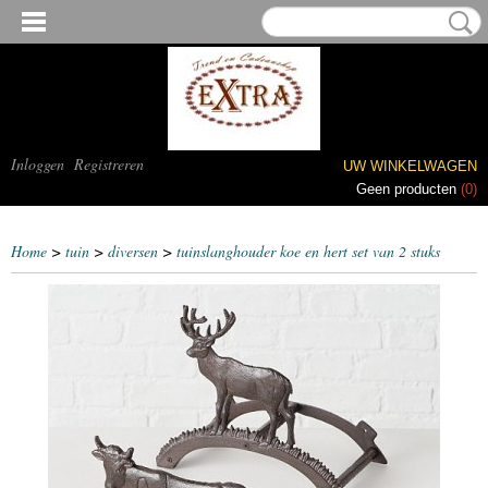
Inloggen
Registreren
UW WINKELWAGEN
Geen producten
(0)
Home
>
tuin
>
diversen
>
tuinslanghouder koe en hert set van 2 stuks