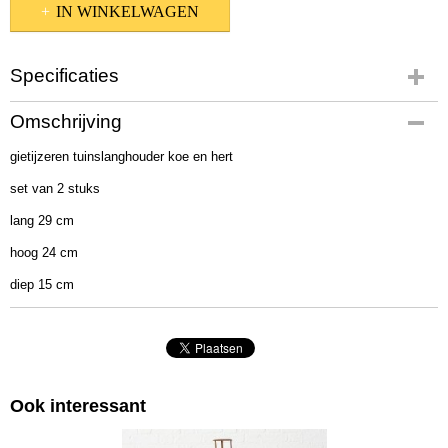
IN WINKELWAGEN
Specificaties
Productcode
Omschrijving
1021952-2
gietijzeren tuinslanghouder koe en hert
EAN code
4020607743083
set van 2 stuks
Afmetingen (l,b,h)
lang 29 cm
30 x 25 x 20 cm
hoog 24 cm
diep 15 cm
Ook interessant