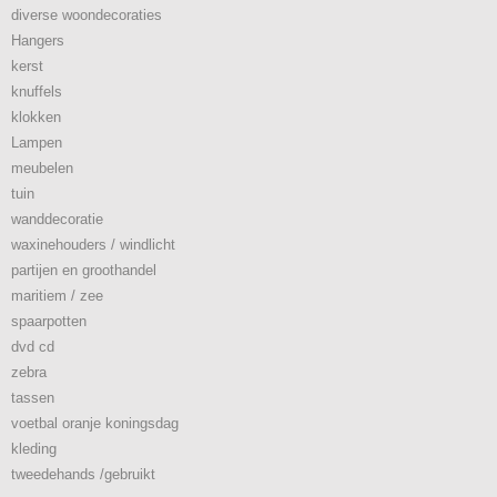
diverse woondecoraties
Hangers
kerst
knuffels
klokken
Lampen
meubelen
tuin
wanddecoratie
waxinehouders / windlicht
partijen en groothandel
maritiem / zee
spaarpotten
dvd cd
zebra
tassen
voetbal oranje koningsdag
kleding
tweedehands /gebruikt