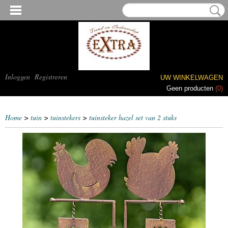
Inloggen
Registreren
UW WINKELWAGEN
Geen producten
(0)
Home
>
tuin
>
tuinstekers
>
tuinsteker hazel set van 2 stuks