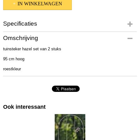
IN WINKELWAGEN
Specificaties
Productcode
Omschrijving
3902800
tuinsteker hazel set van 2 stuks
Afmetingen (l,b,h)
100 x 20 x 0 cm
95 cm hoog
roestkleur
Ook interessant