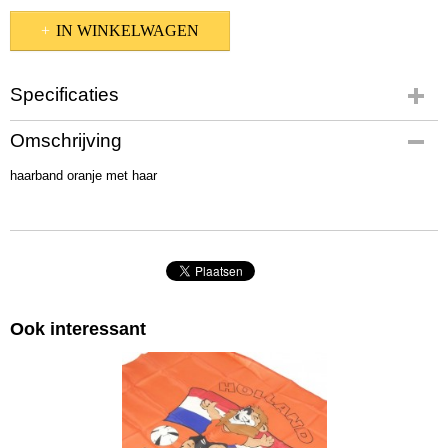
IN WINKELWAGEN
Specificaties
Productcode
Omschrijving
haarband
haarband oranje met haar
EAN code
8716201706680
Afmetingen (l,b,h)
20 x 20 x 2 cm
Ook interessant