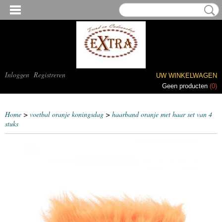
Inloggen
Registreren
UW WINKELWAGEN
Geen producten
(0)
Home
>
voetbal oranje koningsdag
>
haarband oranje met haar set van 4
stuks