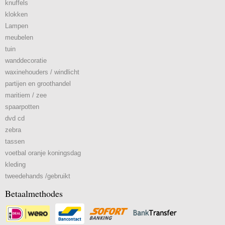
knuffels
klokken
Lampen
meubelen
tuin
wanddecoratie
waxinehouders / windlicht
partijen en groothandel
maritiem / zee
spaarpotten
dvd cd
zebra
tassen
voetbal oranje koningsdag
kleding
tweedehands /gebruikt
Betaalmethodes