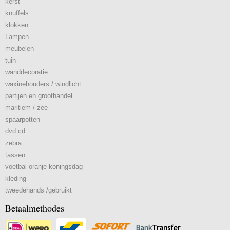
kerst
knuffels
klokken
Lampen
meubelen
tuin
wanddecoratie
waxinehouders / windlicht
partijen en groothandel
maritiem / zee
spaarpotten
dvd cd
zebra
tassen
voetbal oranje koningsdag
kleding
tweedehands /gebruikt
Betaalmethodes