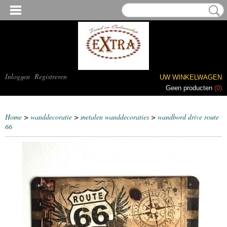
Inloggen
Registreren
UW WINKELWAGEN
Geen producten
(0)
Home
>
wanddecoratie
>
metalen wanddecoraties
>
wandbord drive route
66