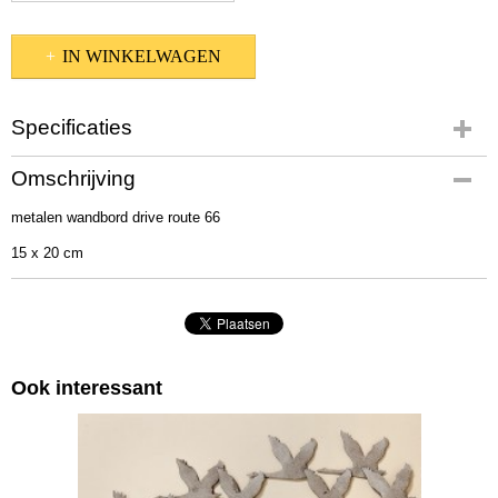
IN WINKELWAGEN
Specificaties
Productcode
Omschrijving
26119
metalen wandbord drive route 66
EAN code
4036113261195
15 x 20 cm
Afmetingen (l,b,h)
20 x 15 x 1 cm
Ook interessant