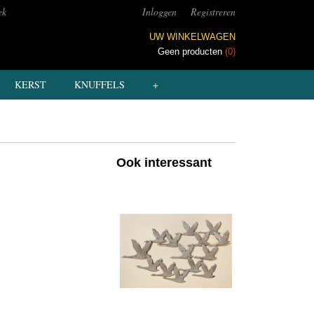
ek
Inloggen
Registreren
UW WINKELWAGEN
Geen producten
(0)
KERST
KNUFFELS
+
Ook interessant