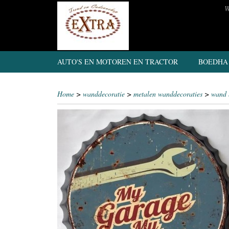
W
AUTO'S EN MOTOREN EN TRACTOR
BOEDHA
Home
>
wanddecoratie
>
metalen wanddecoraties
>
wand 