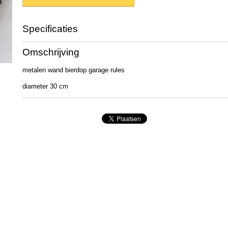
Specificaties
Productcode
1812
Omschrijving
EAN code
2500000261435
Afmetingen (l,b,h)
30 x 30 x 5 cm
metalen wand bierdop garage rules
diameter 30 cm