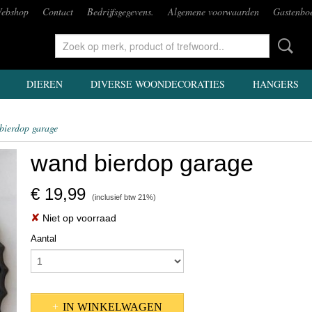
ebshop
Contact
Bedrijfsgegevens.
Algemene voorwaarden
Gastenbo
DIEREN
DIVERSE WOONDECORATIES
HANGERS
bierdop garage
wand bierdop garage
€ 19,99
(inclusief btw 21%)
✘
Niet op voorraad
Aantal
IN WINKELWAGEN