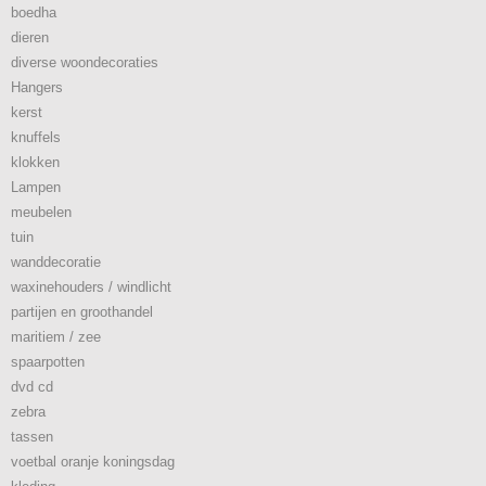
boedha
dieren
diverse woondecoraties
Hangers
kerst
knuffels
klokken
Lampen
meubelen
tuin
wanddecoratie
waxinehouders / windlicht
partijen en groothandel
maritiem / zee
spaarpotten
dvd cd
zebra
tassen
voetbal oranje koningsdag