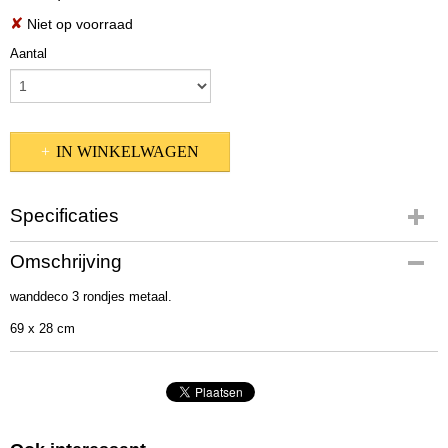
✘
Niet op voorraad
Aantal
IN WINKELWAGEN
Specificaties
Productcode
Omschrijving
5498700
wanddeco 3 rondjes metaal.
Afmetingen (l,b,h)
0 x 28 x 69 cm
69 x 28 cm