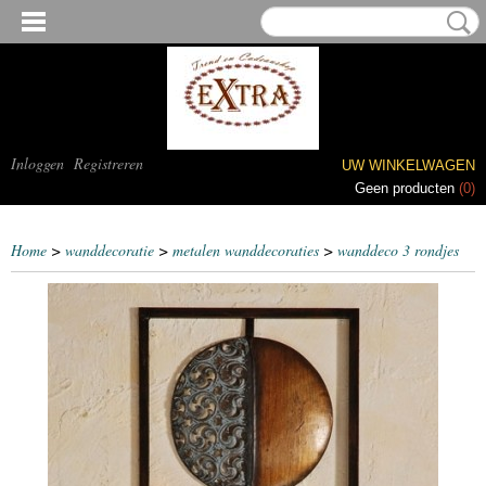
Inloggen
Registreren
UW WINKELWAGEN
Geen producten
(0)
Home
>
wanddecoratie
>
metalen wanddecoraties
>
wanddeco 3 rondjes