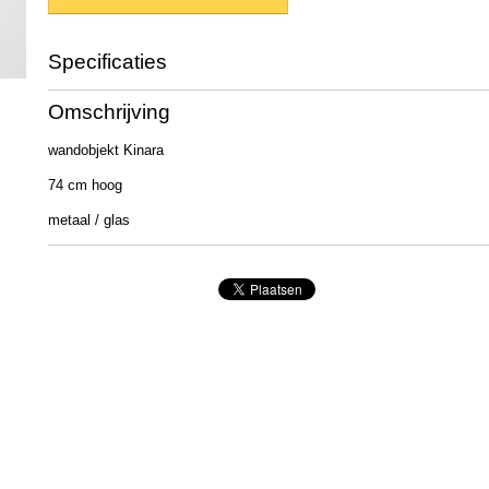
Specificaties
Productcode
1014526
Omschrijving
EAN code
4020607634800
Afmetingen (l,b,h)
80 x 80 x 0 cm
wandobjekt Kinara
74 cm hoog
metaal / glas