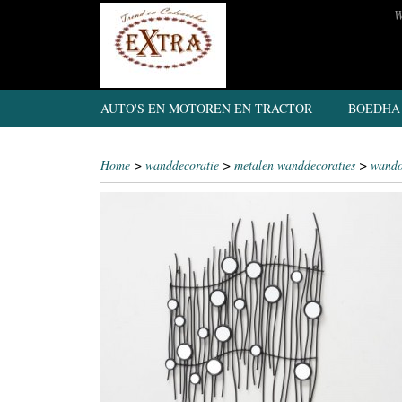
W
AUTO'S EN MOTOREN EN TRACTOR
BOEDHA
Home
>
wanddecoratie
>
metalen wanddecoraties
>
wando