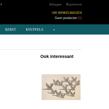
ek
Inloggen
Registreren
UW WINKELWAGEN
Geen producten
(0)
KERST
KNUFFELS
+
Ook interessant