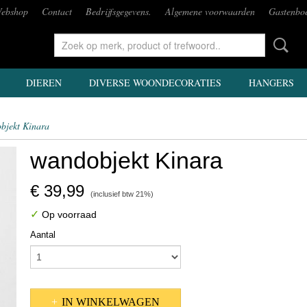
ebshop
Contact
Bedrijfsgegevens.
Algemene voorwaarden
Gastenbo
DIEREN
DIVERSE WOONDECORATIES
HANGERS
bjekt Kinara
wandobjekt Kinara
€ 39,99
(inclusief btw 21%)
✓
Op voorraad
Aantal
IN WINKELWAGEN