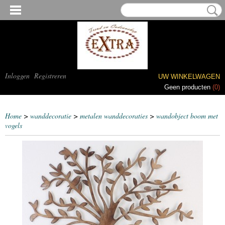
Inloggen
Registreren
UW WINKELWAGEN
Geen producten
(0)
Home
>
wanddecoratie
>
metalen wanddecoraties
>
wandobject boom met
vogels