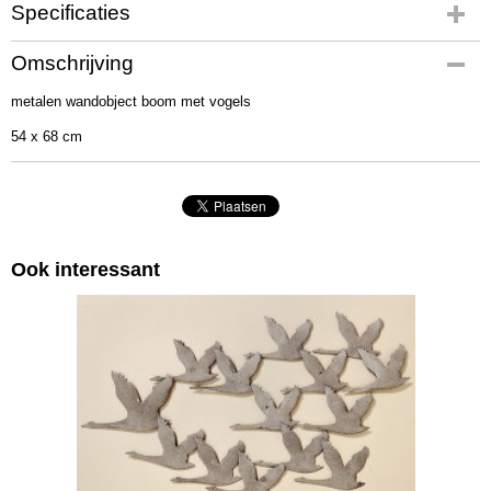
Specificaties
Productcode
Omschrijving
1323
metalen wandobject boom met vogels
EAN code
5269722025592
54 x 68 cm
Afmetingen (l,b,h)
70 x 60 x 5 cm
Ook interessant