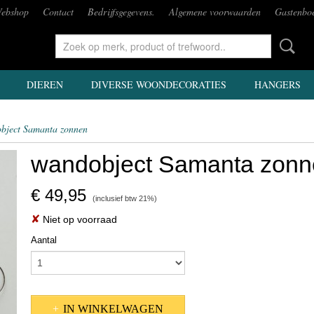
ebshop
Contact
Bedrijfsgegevens.
Algemene voorwaarden
Gastenbo
DIEREN
DIVERSE WOONDECORATIES
HANGERS
bject Samanta zonnen
wandobject Samanta zonn
€ 49,95
(inclusief btw 21%)
✘
Niet op voorraad
Aantal
IN WINKELWAGEN