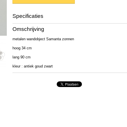
Specificaties
Productcode
2010091
Omschrijving
EAN code
4020607863408
Afmetingen (l,b,h)
90 x 35 x 5 cm
metalen wandobject Samanta zonnen
hoog 34 cm
lang 90 cm
kleur : antiek goud zwart