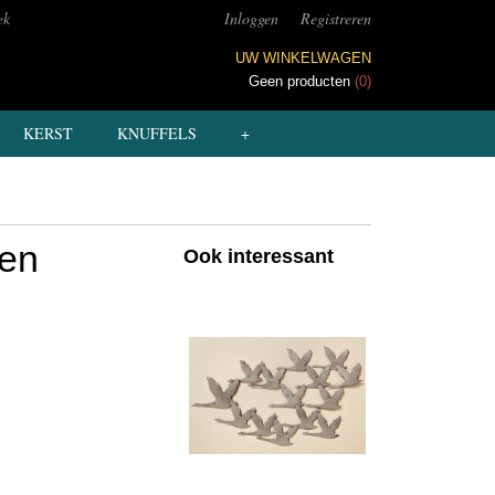
ek
Inloggen
Registreren
UW WINKELWAGEN
Geen producten
(0)
KERST
KNUFFELS
+
en
Ook interessant