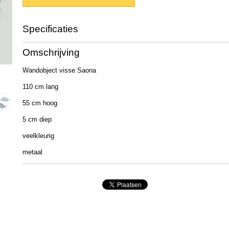
Specificaties
Productcode
2008545
Omschrijving
EAN code
4020607841895
Afmetingen (l,b,h)
110 x 5 x 55 cm
Wandobject visse Saona
110 cm lang
55 cm hoog
5 cm diep
veelkleurig
metaal