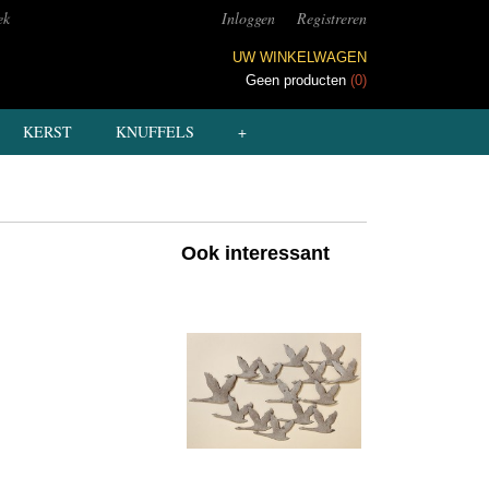
ek
Inloggen
Registreren
UW WINKELWAGEN
Geen producten
(0)
KERST
KNUFFELS
+
Ook interessant