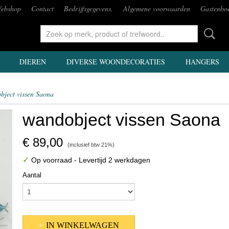
ebshop
Contact
Bedrijfsgegevens.
Algemene voorwaarden
Gastenbo
DIEREN
DIVERSE WOONDECORATIES
HANGERS
bject vissen Saona
wandobject vissen Saona
€ 89,00
(inclusief btw 21%)
✓
Op voorraad
- Levertijd 2 werkdagen
Aantal
IN WINKELWAGEN