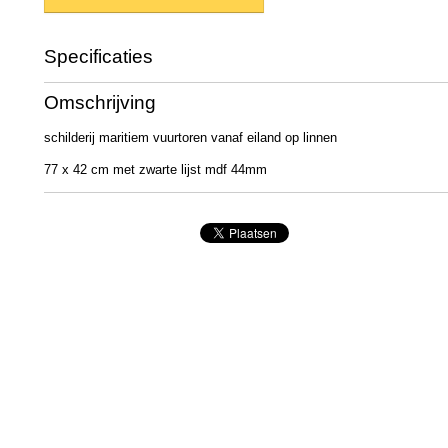
Specificaties
Productcode
262
Omschrijving
Afmetingen (l,b,h)
80 x 50 x 0 cm
schilderij maritiem vuurtoren vanaf eiland op linnen
77 x 42 cm met zwarte lijst mdf 44mm