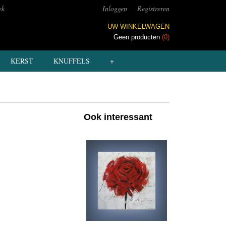
ek
Inloggen
Registreren
UW WINKELWAGEN
Geen producten
(0)
KERST
KNUFFELS
+
Ook interessant